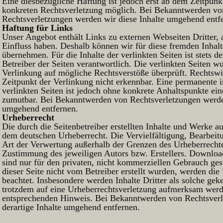
Eine diesbezügliche Haftung ist jedoch erst ab dem Zeitpunk
konkreten Rechtsverletzung möglich. Bei Bekanntwerden vo
Rechtsverletzungen werden wir diese Inhalte umgehend entf
Haftung für Links
Unser Angebot enthält Links zu externen Webseiten Dritter, 
Einfluss haben. Deshalb können wir für diese fremden Inhal
übernehmen. Für die Inhalte der verlinkten Seiten ist stets d
Betreiber der Seiten verantwortlich. Die verlinkten Seiten 
Verlinkung auf mögliche Rechtsverstöße überprüft. Rechtsw
Zeitpunkt der Verlinkung nicht erkennbar. Eine permanente i
verlinkten Seiten ist jedoch ohne konkrete Anhaltspunkte ein
zumutbar. Bei Bekanntwerden von Rechtsverletzungen werde
umgehend entfernen.
Urheberrecht
Die durch die Seitenbetreiber erstellten Inhalte und Werke au
dem deutschen Urheberrecht. Die Vervielfältigung, Bearbeit
Art der Verwertung außerhalb der Grenzen des Urheberrechtes
Zustimmung des jeweiligen Autors bzw. Erstellers. Downloa
sind nur für den privaten, nicht kommerziellen Gebrauch gest
dieser Seite nicht vom Betreiber erstellt wurden, werden die
beachtet. Insbesondere werden Inhalte Dritter als solche gek
trotzdem auf eine Urheberrechtsverletzung aufmerksam werd
entsprechenden Hinweis. Bei Bekanntwerden von Rechtsver
derartige Inhalte umgehend entfernen.