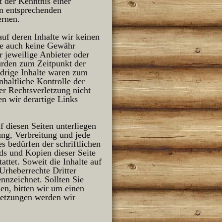
t der Kenntnis einer
n entsprechenden
ernen.
auf deren Inhalte wir keinen
te auch keine Gewähr
er jeweilige Anbieter oder
wurden zum Zeitpunkt der
idrige Inhalte waren zum
nhaltliche Kontrolle der
er Rechtsverletzung nicht
n wir derartige Links
f diesen Seiten unterliegen
ung, Verbreitung und jede
 bedürfen der schriftlichen
ds und Kopien dieser Seite
attet. Soweit die Inhalte auf
 Urheberrechte Dritter
ennzeichnet. Sollten Sie
en, bitten wir um einen
letzungen werden wir