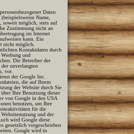
 personenbezogener Daten
 (beispielsweise Name,
 soweit möglich, stets auf
iche Zustimmung nicht an
übertragung im Internet
 aufweisen kann. Ein
t nicht möglich.
tlichten Kontaktdaten durch
er Werbung und
chen. Die Betreiber der
e der unverlangten
, vor.
enst der Google Inc.
tdateien, die auf Ihrem
tzung der Website durch Sie
 über Ihre Benutzung dieser
rver von Google in den USA
tionen benutzen, um Ihre
teaktivitäten für die
r Websitenutzung und der
Auch wird Google diese
es gesetzlich vorgeschrieben
eiten. Google wird in